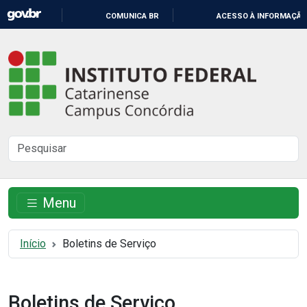
IR
COMUNICA BR
ACESSO À INFORMAÇÃO
PARA
O
Instituto
CONTEÚDO
Federal
Catarinense
-
Buscar
Campus
no
Concórdia
site
Menu
Início
Boletins de Serviço
Boletins de Serviço