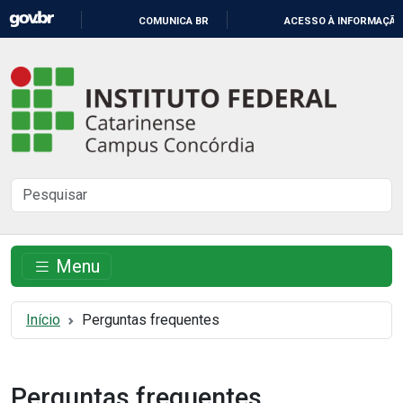
IR
COMUNICA BR
ACESSO À INFORMAÇÃO
PARA
O
Instituto
CONTEÚDO
Federal
Catarinense
-
Buscar
Campus
no
Concórdia
site
Menu
Início
Perguntas frequentes
Perguntas frequentes