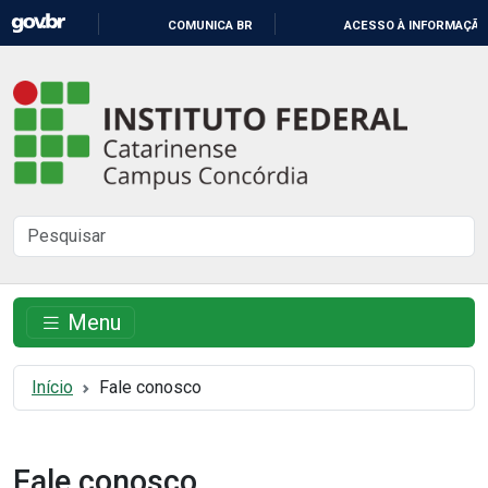
IR
COMUNICA BR
ACESSO À INFORMAÇÃO
PARA
O
Instituto
CONTEÚDO
Federal
Catarinense
-
Buscar
Campus
no
Concórdia
site
Menu
Início
Fale conosco
Fale conosco