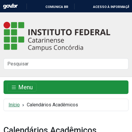
IR
COMUNICA BR
ACESSO À INFORMAÇÃO
PARA
O
Instituto
CONTEÚDO
Federal
Catarinense
-
Buscar
Campus
no
Concórdia
site
Menu
Início
Calendários Acadêmicos
Calendários Acadêmicos