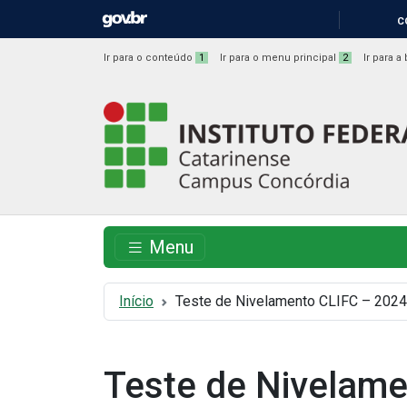
IR
C
PARA
O
Ir para o conteúdo
1
Ir para o menu principal
2
Ir para 
CONTEÚDO
Instituto
Federal
Catarinense
-
Menu
Campus
Início
Teste de Nivelamento CLIFC – 2024
Concórdia
Teste de Nivelam