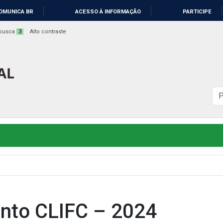
OMUNICA BR
ACESSO À INFORMAÇÃO
PARTICIPE
a busca
3
Alto contraste
B
n
s
ento CLIFC – 2024