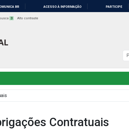
OMUNICA BR
ACESSO À INFORMAÇÃO
PARTICIPE
a busca
3
Alto contraste
B
n
s
uais
brigações Contratuais