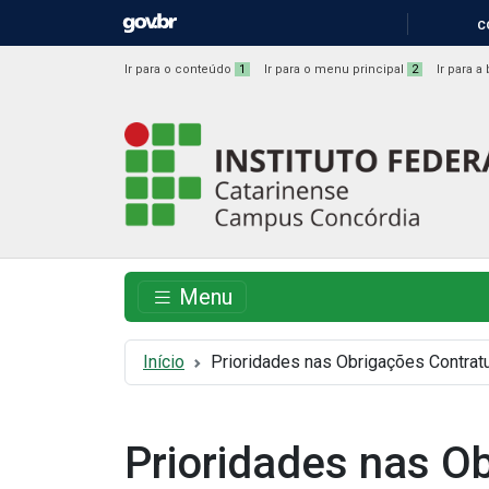
IR
C
PARA
O
Ir para o conteúdo
1
Ir para o menu principal
2
Ir para 
CONTEÚDO
Instituto
Federal
Catarinense
-
Menu
Campus
Início
Prioridades nas Obrigações Contrat
Concórdia
Prioridades nas O