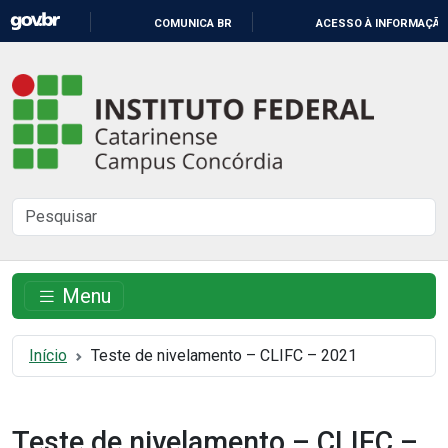
IR
COMUNICA BR
ACESSO À INFORMAÇÃO
PARA
O
Instituto
CONTEÚDO
Federal
Catarinense
-
Buscar
Campus
no
Concórdia
site
Menu
Início
Teste de nivelamento – CLIFC – 2021
Teste de nivelamento – CLIFC –