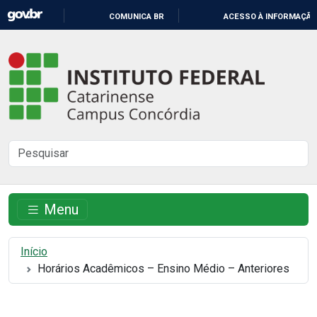
IR
COMUNICA BR
ACESSO À INFORMAÇÃO
PARA
O
Instituto
CONTEÚDO
Federal
Catarinense
-
Buscar
Campus
no
Concórdia
site
Menu
Início
Horários Acadêmicos – Ensino Médio – Anteriores