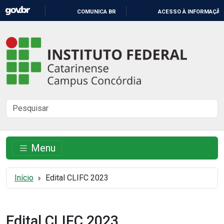
IR
COMUNICA BR
ACESSO À INFORMAÇÃO
PARA
O
Instituto
CONTEÚDO
Federal
Catarinense
-
Buscar
Campus
no
Concórdia
site
Menu
Início
Edital CLIFC 2023
Edital CLIFC 2023