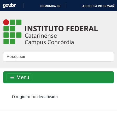
IR
COMUNICA BR
ACESSO À INFORMAÇÃO
PARA
O
Instituto
CONTEÚDO
Federal
Catarinense
-
Buscar
Campus
no
Concórdia
site
Menu
O registro foi desativado.